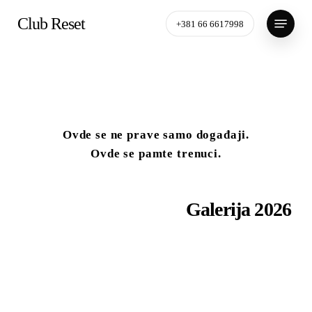
Skip
Menu
Club Reset
to
+381 66 6617998
main
content
Ovde se ne prave samo događaji.
Ovde se pamte trenuci.
Galerija
2026